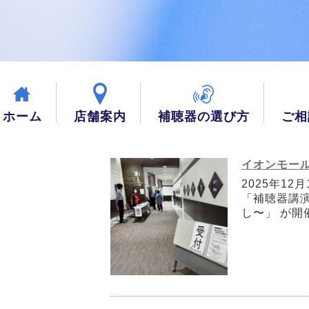
ホーム
店舗案内
補聴器の選び方
ご相
イオンモー
2025年1
「補聴器講演
し〜」 が開